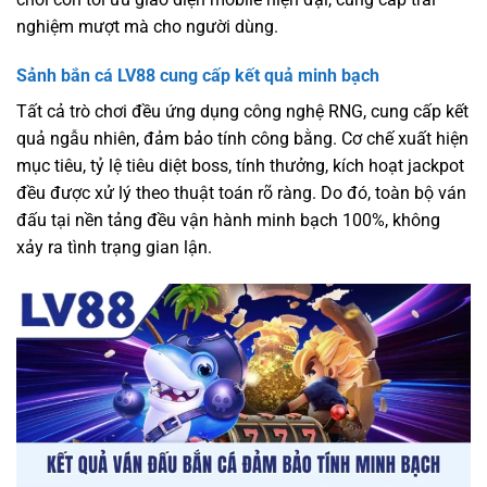
nghiệm mượt mà cho người dùng.
Sảnh bắn cá LV88 cung cấp kết quả minh bạch
Tất cả trò chơi đều ứng dụng công nghệ RNG, cung cấp kết
quả ngẫu nhiên, đảm bảo tính công bằng. Cơ chế xuất hiện
mục tiêu, tỷ lệ tiêu diệt boss, tính thưởng, kích hoạt jackpot
đều được xử lý theo thuật toán rõ ràng. Do đó, toàn bộ ván
đấu tại nền tảng đều vận hành minh bạch 100%, không
xảy ra tình trạng gian lận.