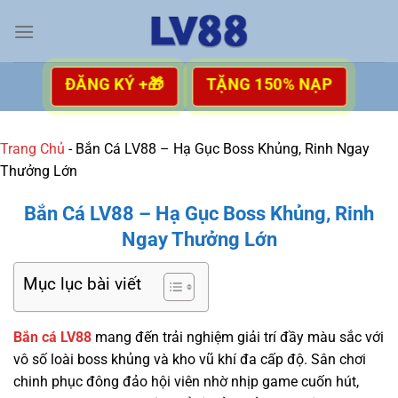
Bỏ
qua
nội
dung
ĐĂNG KÝ +🎁
TẶNG 150% NẠP
Trang Chủ
-
Bắn Cá LV88 – Hạ Gục Boss Khủng, Rinh Ngay
Thưởng Lớn
Bắn Cá LV88 – Hạ Gục Boss Khủng, Rinh
Ngay Thưởng Lớn
Mục lục bài viết
Bắn cá LV88
mang đến trải nghiệm giải trí đầy màu sắc với
vô số loài boss khủng và kho vũ khí đa cấp độ. Sân chơi
chinh phục đông đảo hội viên nhờ nhịp game cuốn hút,