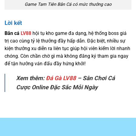
Game Tam Tiên Bắn Cá có mức thưởng cao
Lời kết
Bắn cá
LV88
hội tụ kho game đa dạng, hệ thống boss giá
trị cao cùng tỷ lệ thưởng đầy hấp dẫn. Đặc biệt, nhiều sự
kiện thưởng xu diễn ra liên tục giúp hội viên kiếm lời nhanh
chóng. Còn chần chờ gì mà không đăng ký tham gia ngay
để tận hưởng ván đấu đầy hứng khởi!
Xem thêm:
Đá Gà LV88
– Sân Chơi Cá
Cược Online Đặc Sắc Mỗi Ngày