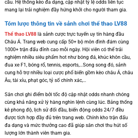
cầu. Hệ thống kèo đa dạng, cập nhật tỷ lệ odds liên tục
mang lại trải nghiệm đầy hứng khởi cho người tham gia.
Tóm lược thông tin về sảnh chơi thể thao LV88
Thể thao LV88
là sảnh cược trực tuyến uy tín hàng đầu
Châu Á. Trang web cung cấp 50+ bộ môn đình đám cùng
1000+ trận đấu đỉnh cao mỗi ngày. Hội viên có thể trải
nghiệm nhiều siêu phẩm hot như bóng đá, khúc khôn cầu,
đua xe F1, bóng rổ, tennis, esports,…Song song đó, sảnh
cung hỗ trợ nhiều loại cược phổ biến gồm kèo châu Á, châu
Âu, tài xỉu, phạt góc, tỷ số chính xác,…
Sân chơi ghi điểm bởi tốc độ cập nhật odds nhanh chóng
cùng khả năng xử lý hàng nghìn lệnh cùng lúc. Bảng thống
kê phong độ, lịch sử đối đầu, biến động odds 24/7 đều
được tích hợp đầy đủ trên trang web. Chính kho trận đấu
đa dạng và mức thưởng cao đã giúp sân chơi thu hút số
lượng lớn thành viên tham gia.