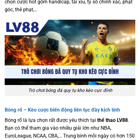
chọn cược hot gồm handicap, tài xỉu, tỷ số chính xác, phạt
góc, thẻ phạt,…
Trò chơi bóng đá quy tụ kho kèo cực đỉnh
Bóng rổ – Kèo cược biến động liên tục đầy kịch tính
Bóng rổ là lựa chọn rất được yêu thích tại
thể thao LV88
.
Bạn có thể tham gia vào nhiều giải lớn như NBA,
EuroLeague, NCAA, CBA,… Trung bình mỗi ngày có hơn 150