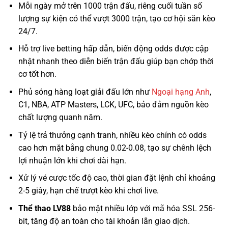
Mỗi ngày mở trên 1000 trận đấu, riêng cuối tuần số
lượng sự kiện có thể vượt 3000 trận, tạo cơ hội săn kèo
24/7.
Hỗ trợ live betting hấp dẫn, biến động odds được cập
nhật nhanh theo diễn biến trận đấu giúp bạn chớp thời
cơ tốt hơn.
Phủ sóng hàng loạt giải đấu lớn như
Ngoại hạng Anh
,
C1, NBA, ATP Masters, LCK, UFC, bảo đảm nguồn kèo
chất lượng quanh năm.
Tỷ lệ trả thưởng cạnh tranh, nhiều kèo chính có odds
cao hơn mặt bằng chung 0.02-0.08, tạo sự chênh lệch
lợi nhuận lớn khi chơi dài hạn.
Xử lý vé cược tốc độ cao, thời gian đặt lệnh chỉ khoảng
2-5 giây, hạn chế trượt kèo khi chơi live.
Thể thao LV88
bảo mật nhiều lớp với mã hóa SSL 256-
bit, tăng độ an toàn cho tài khoản lẫn giao dịch.