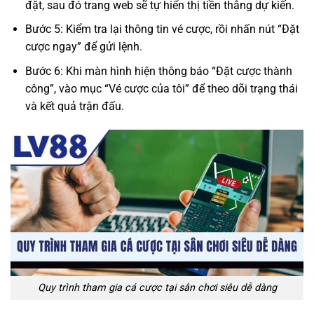
đặt, sau đó trang web sẽ tự hiển thị tiền thắng dự kiến.
Bước 5: Kiểm tra lại thông tin vé cược, rồi nhấn nút “Đặt
cược ngay” để gửi lệnh.
Bước 6: Khi màn hình hiện thông báo “Đặt cược thành
công”, vào mục “Vé cược của tôi” để theo dõi trạng thái
và kết quả trận đấu.
Quy trình tham gia cá cược tại sân chơi siêu dễ dàng