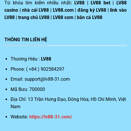
Từ khóa tìm kiếm nhiều nhất
:
LV88 | LV88 bet | LV88
casino | nhà cái LV88 | LV88.com | đăng ký LV88 | link vào
LV88 | trang chủ LV88 | LV88 com | bắn cá LV88
THÔNG TIN LIÊN HỆ
Thương Hiệu :
LV88
Phone: ( +84 ) 902584297
Email:
support@lv88-31.com
Mã Bưu: 700000
Địa Chỉ: 13 Trần Hưng Đạo, Đông Hòa, Hồ Chí Minh, Việt
Nam
Website:
https://lv88-31.com/