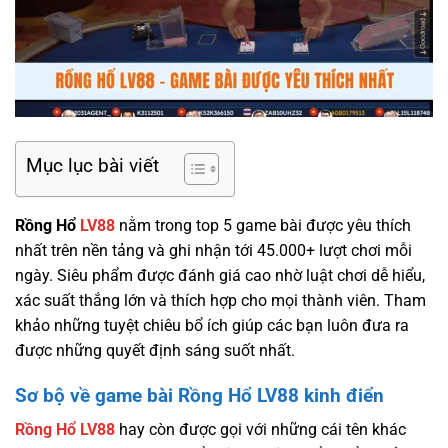
Mục lục bài viết
Rồng Hổ
LV88
nằm trong top 5 game bài được yêu thích
nhất trên nền tảng và ghi nhận tới 45.000+ lượt chơi mỗi
ngày. Siêu phẩm được đánh giá cao nhờ luật chơi dễ hiểu,
xác suất thắng lớn và thích hợp cho mọi thành viên. Tham
khảo những tuyệt chiêu bổ ích giúp các bạn luôn đưa ra
được những quyết định sáng suốt nhất.
Sơ bộ về game bài Rồng Hổ LV88 kinh điển
Rồng Hổ LV88
hay còn được gọi với những cái tên khác