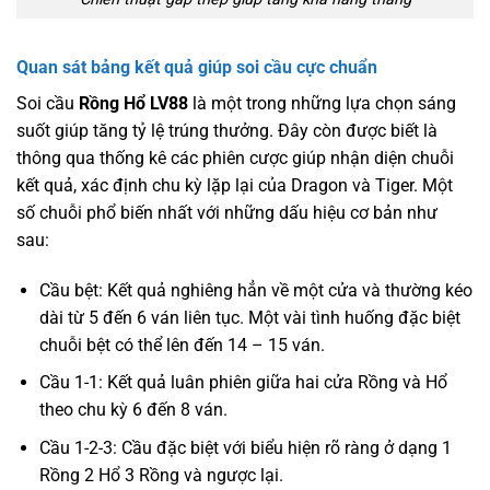
Quan sát bảng kết quả giúp soi cầu cực chuẩn
Soi cầu
Rồng Hổ LV88
là một trong những lựa chọn sáng
suốt giúp tăng tỷ lệ trúng thưởng. Đây còn được biết là
thông qua thống kê các phiên cược giúp nhận diện chuỗi
kết quả, xác định chu kỳ lặp lại của Dragon và Tiger. Một
số chuỗi phổ biến nhất với những dấu hiệu cơ bản như
sau:
Cầu bệt: Kết quả nghiêng hẳn về một cửa và thường kéo
dài từ 5 đến 6 ván liên tục. Một vài tình huống đặc biệt
chuỗi bệt có thể lên đến 14 – 15 ván.
Cầu 1-1: Kết quả luân phiên giữa hai cửa Rồng và Hổ
theo chu kỳ 6 đến 8 ván.
Cầu 1-2-3: Cầu đặc biệt với biểu hiện rõ ràng ở dạng 1
Rồng 2 Hổ 3 Rồng và ngược lại.