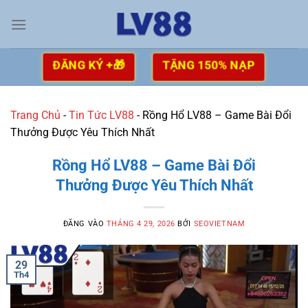
Bỏ
qua
nội
dung
ĐĂNG KÝ +🎁
TẶNG 150% NẠP
Trang Chủ
-
Tin Tức LV88
-
Rồng Hổ LV88 – Game Bài Đổi
Thưởng Được Yêu Thích Nhất
Rồng Hổ LV88 – Game Bài Đổi
Thưởng Được Yêu Thích Nhất
ĐĂNG VÀO
THÁNG 4 29, 2026
BỞI
SEOVIETNAM
29
Th4