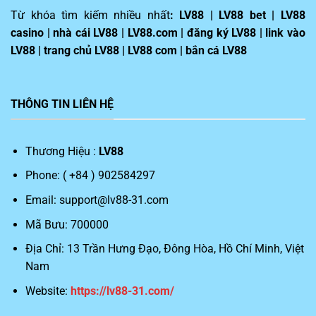
Từ khóa tìm kiếm nhiều nhất
:
LV88 | LV88 bet | LV88
casino | nhà cái LV88 | LV88.com | đăng ký LV88 | link vào
LV88 | trang chủ LV88 | LV88 com | bắn cá LV88
THÔNG TIN LIÊN HỆ
Thương Hiệu :
LV88
Phone: ( +84 ) 902584297
Email:
support@lv88-31.com
Mã Bưu: 700000
Địa Chỉ: 13 Trần Hưng Đạo, Đông Hòa, Hồ Chí Minh, Việt
Nam
Website:
https://lv88-31.com/