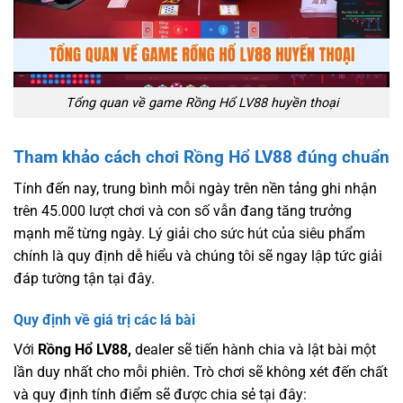
Tổng quan về game Rồng Hổ LV88 huyền thoại
Tham khảo cách chơi Rồng Hổ LV88 đúng chuẩn
Tính đến nay, trung bình mỗi ngày trên nền tảng ghi nhận
trên 45.000 lượt chơi và con số vẫn đang tăng trưởng
mạnh mẽ từng ngày. Lý giải cho sức hút của siêu phẩm
chính là quy định dễ hiểu và chúng tôi sẽ ngay lập tức giải
đáp tường tận tại đây.
Quy định về giá trị các lá bài
Với
Rồng Hổ LV88,
dealer sẽ tiến hành chia và lật bài một
lần duy nhất cho mỗi phiên. Trò chơi sẽ không xét đến chất
và quy định tính điểm sẽ được chia sẻ tại đây: