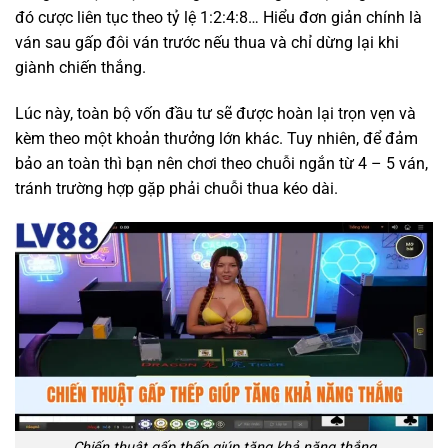
đó cược liên tục theo tỷ lệ 1:2:4:8… Hiểu đơn giản chính là
ván sau gấp đôi ván trước nếu thua và chỉ dừng lại khi
giành chiến thắng.
Lúc này, toàn bộ vốn đầu tư sẽ được hoàn lại trọn vẹn và
kèm theo một khoản thưởng lớn khác. Tuy nhiên, để đảm
bảo an toàn thì bạn nên chơi theo chuỗi ngắn từ 4 – 5 ván,
tránh trường hợp gặp phải chuỗi thua kéo dài.
Chiến thuật gấp thếp giúp tăng khả năng thắng