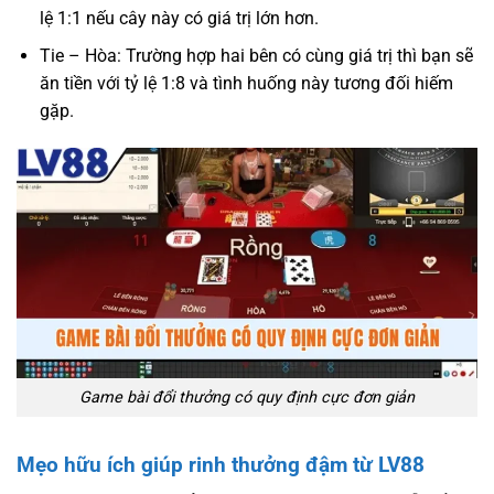
lệ 1:1 nếu cây này có giá trị lớn hơn.
Tie – Hòa: Trường hợp hai bên có cùng giá trị thì bạn sẽ
ăn tiền với tỷ lệ 1:8 và tình huống này tương đối hiếm
gặp.
Game bài đổi thưởng có quy định cực đơn giản
Mẹo hữu ích giúp rinh thưởng đậm từ LV88