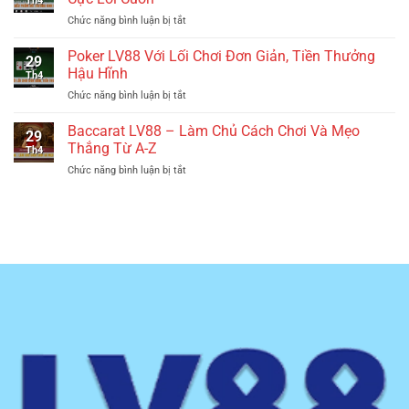
Th4
–
Gay
ở
Chức năng bình luận bị tắt
Game
Cấn
Tài
Bài
Đến
Xỉu
Poker LV88 Với Lối Chơi Đơn Giản, Tiền Thưởng
Đổi
Từng
29
LV88
Thưởng
Hậu Hĩnh
Giây
Th4
–
Được
ở
Chức năng bình luận bị tắt
Siêu
Yêu
Poker
Phẩm
Thích
LV88
Baccarat LV88 – Làm Chủ Cách Chơi Và Mẹo
Đổi
Nhất
29
Với
Thưởng
Thắng Từ A-Z
Th4
Lối
Kinh
ở
Chức năng bình luận bị tắt
Chơi
Điển
Baccarat
Đơn
Cực
LV88
Giản,
Lôi
–
Tiền
Cuốn
Làm
Thưởng
Chủ
Hậu
Cách
Hĩnh
Chơi
Và
Mẹo
Thắng
Từ
A-
Z